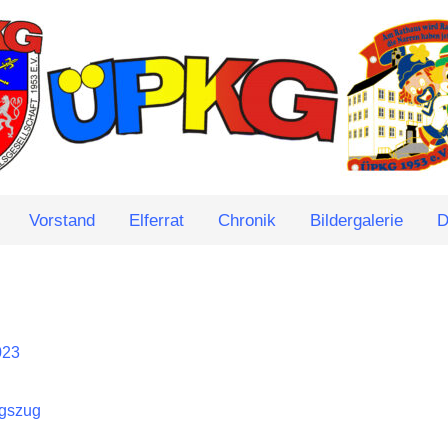
Vorstand
Elferrat
Chronik
Bildergalerie
D
023
agszug